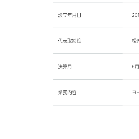
設立年月日
20
代表取締役
松
決算月
6
業務内容
ヨ