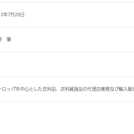
12年7月20日
原 肇
月
ーロッパを中心とした衣料品、衣料雑貨品の代理店業務及び輸入販