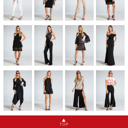
▲
TOP